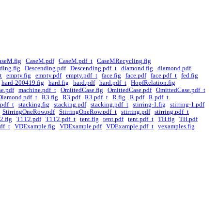
aseM.fig
CaseM.pdf
CaseM.pdf_t
CaseMRecycling.fig
ding.fig
Descending.pdf
Descending.pdf_t
diamond.fig
diamond.pdf
t
empty.fig
empty.pdf
empty.pdf_t
face.fig
face.pdf
face.pdf_t
fed.fig
hard-200419.fig
hard.fig
hard.pdf
hard.pdf_t
HopfRelation.fig
e.pdf
machine.pdf_t
OmittedCase.fig
OmittedCase.pdf
OmittedCase.pdf_t
iamond.pdf_t
R3.fig
R3.pdf
R3.pdf_t
R.fig
R.pdf
R.pdf_t
pdf_t
stacking.fig
stacking.pdf
stacking.pdf_t
stirring-1.fig
stirring-1.pdf
StirringOneRow.pdf
StirringOneRow.pdf_t
stirring.pdf
stirring.pdf_t
2.fig
T1T2.pdf
T1T2.pdf_t
tent.fig
tent.pdf
tent.pdf_t
TH.fig
TH.pdf
df_t
VDExample.fig
VDExample.pdf
VDExample.pdf_t
vexamples.fig