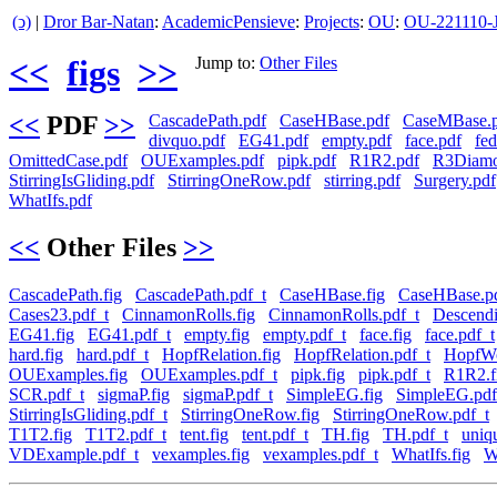
(ↄ)
|
Dror Bar-Natan
:
AcademicPensieve
:
Projects
:
OU
:
OU-221110
<<
figs
>>
Jump to:
Other Files
<<
PDF
>>
CascadePath.pdf
CaseHBase.pdf
CaseMBase.
divquo.pdf
EG41.pdf
empty.pdf
face.pdf
fed
OmittedCase.pdf
OUExamples.pdf
pipk.pdf
R1R2.pdf
R3Diamo
StirringIsGliding.pdf
StirringOneRow.pdf
stirring.pdf
Surgery.pdf
WhatIfs.pdf
<<
Other Files
>>
CascadePath.fig
CascadePath.pdf_t
CaseHBase.fig
CaseHBase.pd
Cases23.pdf_t
CinnamonRolls.fig
CinnamonRolls.pdf_t
Descendi
EG41.fig
EG41.pdf_t
empty.fig
empty.pdf_t
face.fig
face.pdf_t
hard.fig
hard.pdf_t
HopfRelation.fig
HopfRelation.pdf_t
HopfWo
OUExamples.fig
OUExamples.pdf_t
pipk.fig
pipk.pdf_t
R1R2.f
SCR.pdf_t
sigmaP.fig
sigmaP.pdf_t
SimpleEG.fig
SimpleEG.pdf
StirringIsGliding.pdf_t
StirringOneRow.fig
StirringOneRow.pdf_t
T1T2.fig
T1T2.pdf_t
tent.fig
tent.pdf_t
TH.fig
TH.pdf_t
uniq
VDExample.pdf_t
vexamples.fig
vexamples.pdf_t
WhatIfs.fig
W