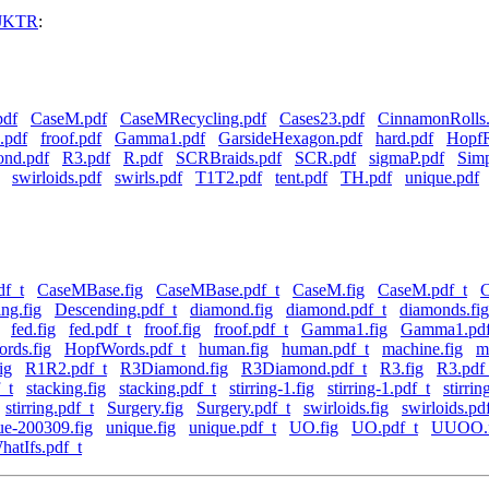
-JKTR
:
pdf
CaseM.pdf
CaseMRecycling.pdf
Cases23.pdf
CinnamonRolls
.pdf
froof.pdf
Gamma1.pdf
GarsideHexagon.pdf
hard.pdf
HopfR
nd.pdf
R3.pdf
R.pdf
SCRBraids.pdf
SCR.pdf
sigmaP.pdf
Sim
swirloids.pdf
swirls.pdf
T1T2.pdf
tent.pdf
TH.pdf
unique.pdf
f_t
CaseMBase.fig
CaseMBase.pdf_t
CaseM.fig
CaseM.pdf_t
C
ng.fig
Descending.pdf_t
diamond.fig
diamond.pdf_t
diamonds.fig
fed.fig
fed.pdf_t
froof.fig
froof.pdf_t
Gamma1.fig
Gamma1.pdf
rds.fig
HopfWords.pdf_t
human.fig
human.pdf_t
machine.fig
m
ig
R1R2.pdf_t
R3Diamond.fig
R3Diamond.pdf_t
R3.fig
R3.pdf
_t
stacking.fig
stacking.pdf_t
stirring-1.fig
stirring-1.pdf_t
stirrin
stirring.pdf_t
Surgery.fig
Surgery.pdf_t
swirloids.fig
swirloids.pd
ue-200309.fig
unique.fig
unique.pdf_t
UO.fig
UO.pdf_t
UUOO.f
hatIfs.pdf_t