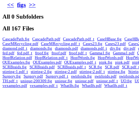
<<
figs
>>
All 0 Subfolders
All 167 Files
CascadePath.fig
CascadePath.pdf
CascadePath.pdf_t
CaseHBase.fig
CaseHBa
CaseMRecycling.pdf
CaseMRecycling.pdf_t
Cases23.fig
Cases23.pdf
Cases
diamond.pdf_t
diamonds.fig
diamonds.pdf
diamonds.pdf_t
div.fig
div.pdf
fed.pdf
fed.pdf_t
froof.fig
froof.pdf
froof.pdf_t
Gamma1.fig
Gamma1.pdf
HopfRelation.pdf
HopfRelation.pdf_t
HopfWords.fig
HopfWords.pdf
HopfWo
OUExamples.fig
OUExamples.pdf
OUExamples.pdf_t
pipk.fig
pipk.pdf
pip
SCRBraids.fig
SCRBraids.pdf
SCRBraids.pdf_t
SCR.fig
SCR.pdf
SCR.pdf_
stirring-1.pdf_t
stirring-2.fig
stirring-2.pdf
stirring-2.pdf_t
stirring.fig
Stirri
Surgery.fig
Surgery.pdf
Surgery.pdf_t
swirloids.fig
swirloids.pdf
swirloids.p
TH.pdf_t
unique-200309.fig
unique.fig
unique.pdf
unique.pdf_t
UO.fig
UO
vexamples.pdf
vexamples.pdf_t
WhatIfs.fig
WhatIfs.pdf
WhatIfs.pdf_t