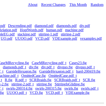
About
Recent Changes
This Month
Random
.pdf
Descending.pdf
diamond.pdf
diamonds.pdf
div.pdf
elation.pdf
HopfWords.pdf
human.pdf
machine.pdf
pleEG.pdf
stacking.pdf
stirring-1.pdf
stirring-2.pdf
UO.pdf
UUOO.pdf
VCD.pdf
VDExample.pdf
vexamples.pdf
aseMRecycling.fig
CaseMRecycling.pdf_t
Cases23.fig
diamonds.pdf_t
div.fig
div.pdf_t
divquo.fig
divquo.pdf_t
_t
GarsideHexagon.fig
GarsideHexagon.pdf_t
hard-200419.fig
achine.pdf_t
OmittedCase.fig
OmittedCase.pdf_t
_t
R.fig
R.pdf_t
SCRBraids.fig
SCRBraids.pdf_t
SCR.fig
g-2.fig
stirring-2.pdf_t
stirring.fig
StirringIsGliding.fig
f_t
swirls-200314.fig
swirls-200315.fig
swirls.fig
swirls.pdf_t
ig
UUOO.pdf_t
VCD.fig
VCD.pdf_t
VDExample.fig