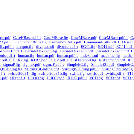
se.pdf
CaseHBase.pdf_t
CaseMBase.fig
CaseMBase.pdf
CaseMBase.pdf_t
C
23.pdf_t
CinnamonRolls.fig
CinnamonRolls.pdf
CinnamonRolls.pdf_t
Descen
div.pdf_t
divquo.fig
divquo.pdf
divquo.pdf_t
EG41.fig
EG41.pdf
EG41.pdf_
Gamma1.pdf_t
GarsideHexagon.fig
GarsideHexagon.pdf
GarsideHexagon.pdf_t
rds.pdf_t
human.fig
human.pdf
human.pdf_t
index.html
machine.fig
machin
k.pdf_t
R1R2.fig
R1R2.pdf
R1R2.pdf_t
R3Diamond.fig
R3Diamond.pdf
R3D
t
sigmaP.fig
sigmaP.pdf
sigmaP.pdf_t
SimpleEG.fig
SimpleEG.pdf
SimpleEG.
ngIsGliding.fig
StirringIsGliding.pdf
StirringIsGliding.pdf_t
StirringOneRow.fig
df_t
swirls-200314.fig
swirls-200315.fig
swirls.fig
swirls.pdf
swirls.pdf_t
T1T
.pdf
UO.pdf_t
UUOO.fig
UUOO.pdf
UUOO.pdf_t
VCD.fig
VCD.pdf
VCD.p